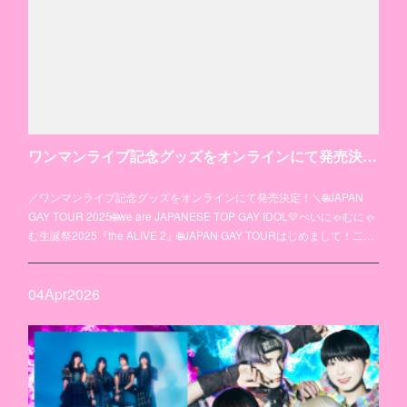
ワンマンライブ記念グッズをオンラインにて発売決定！
／ワンマンライブ記念グッズをオンラインにて発売決定！＼🌐JAPAN
GAY TOUR 2025🌐we are JAPANESE TOP GAY IDOL💛ぺいにゃむにゃ
む生誕祭2025『the ALIVE 2』🌐JAPAN GAY TOURはじめまして！二…
04
Apr
2026