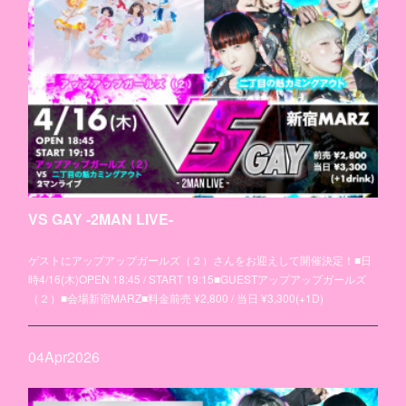
VS GAY -2MAN LIVE-
ゲストにアップアップガールズ（２）さんをお迎えして開催決定！■日
時4/16(木)OPEN 18:45 / START 19:15■GUESTアップアップガールズ
（２）■会場新宿MARZ■料金前売 ¥2,800 / 当日 ¥3,300(+1D)
04
Apr
2026