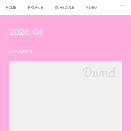
HOME
PROFILE
SCHEDULE
VIDEO
DISCOGRAPHY
注意事項
CONTACT
2026
.
04
二丁目の魁カミングアウト JAPAN GAY TOUR 47都道府県ツアー 2026-2036
二丁目の魁カミングアウト結成15周年記念ワンマンラ
04
Apr
2026