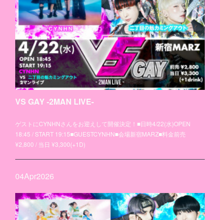
VS GAY -2MAN LIVE-
ゲストにCYNHNさんをお迎えして開催決定！■日時4/22(水)OPEN
18:45 / START 19:15■GUESTCYNHN■会場新宿MARZ■料金前売
¥2,800 / 当日 ¥3,300(+1D)
04
Apr
2026