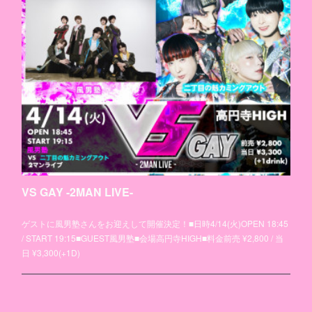
VS GAY -2MAN LIVE-
ゲストに風男塾さんをお迎えして開催決定！■日時4/14(火)OPEN 18:45
/ START 19:15■GUEST風男塾■会場高円寺HIGH■料金前売 ¥2,800 / 当
日 ¥3,300(+1D)