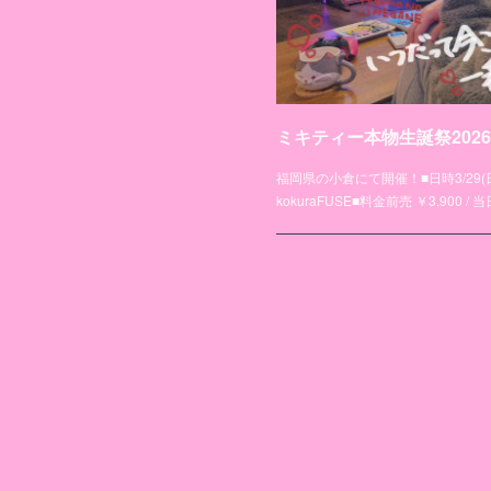
福岡県の小倉にて開催！■日時3/29(日)OPE
kokuraFUSE■料金前売 ￥3.900 / 当日