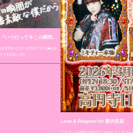
ミキティー本物生誕祭2026『いつだって今この瞬間が一番素敵な僕だから』開催決定！
N 12:30 / START 13:15■会場
 ￥4,500(+1D)
Love & Respect for 愛内里菜
ミキティー本物の誕生日に行われるミキティ