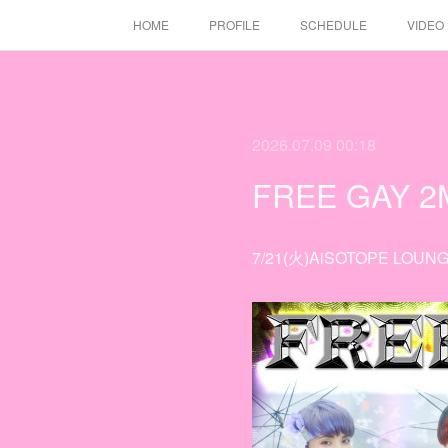
HOME
PROFILE
SCHEDULE
VIDEO
2026.07.09 00:18
FREE GAY 
7/21(火)AiSOTOPE 