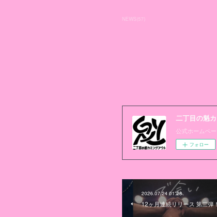
NEWS
(
57
)
二丁目の魁カ
公式ホームペー
フォロー
2026.07.24 01:28
12ヶ月連続リリース 第二弾