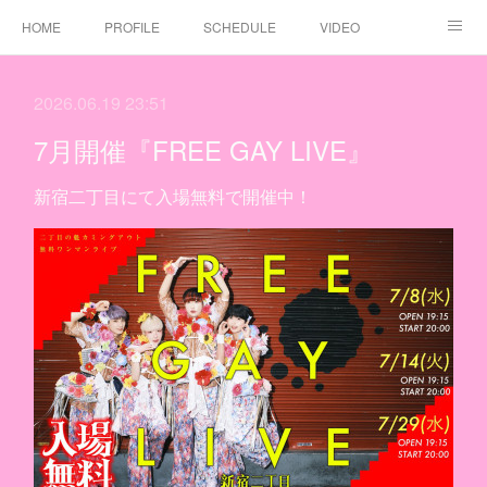
HOME
PROFILE
SCHEDULE
VIDEO
DISCOGRAPHY
注意事項
CONTACT
2026.06.19 23:51
二丁目の魁カミングアウト JAPAN GAY TOUR 47都道府県ツアー 2026-2036
二丁目の魁カミングアウト結成15周年記念ワンマンラ
7月開催『FREE GAY LIVE』
新宿二丁目にて入場無料で開催中！