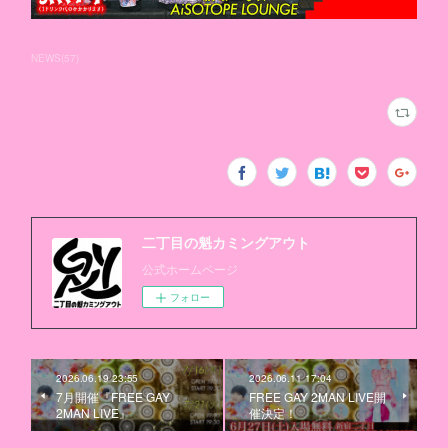
NEWS
(
57
)
二丁目の魁カミングアウト
公式ホームページ
フォロー
2026.06.19 23:55
2026.06.11 17:04
7月開催『FREE GAY
FREE GAY 2MAN LIVE開
2MAN LIVE』
催決定！