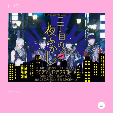
(＋1D)
NEWS
(
57
)